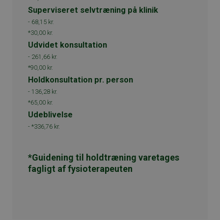
Superviseret selvtræning på klinik
-
68,15 kr.
*30,00 kr.
Udvidet konsultation
-
261,66 kr.
*90,00 kr.
Holdkonsultation pr. person
-
136,28 kr.
*65,00 kr.
Udeblivelse
-
*336,76 kr.
*Guidening til holdtræning varetages
fagligt af fysioterapeuten