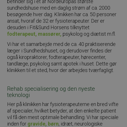
befinder sig i et af Nordeuropas største
sundhedshuse med en daglig strøm af ca. 2000
besøgende hver dag. Klinikken har ca. 50 personer
ansat, hvoraf de 32 er fysioterapeuter. Der er
desuden i Fit&Sund Horsens tilknyttet
fodterapeut,
massører,
psykolog og diætist m.fl.
Vi har et samarbejde med de ca. 40 praktiserende
læger i Sundhedshuset, og derudover findes der
også kiropraktorer, fodterapeuter, hørecenter,
tandlæge, psykolog samt apotek i huset. Dette gør
klinikken til et sted, hvor der arbejdes tværfagligt.
Rehab specialisering og den nyeste
teknologi
Her på klinikken har fysioterapeuterne en bred vifte
af specialer, hvilket betyder, at den enkelte patient
vil få den mest optimale behandling. Vi har speciale
inden for
gravide, børn
, idræt, neurologiske