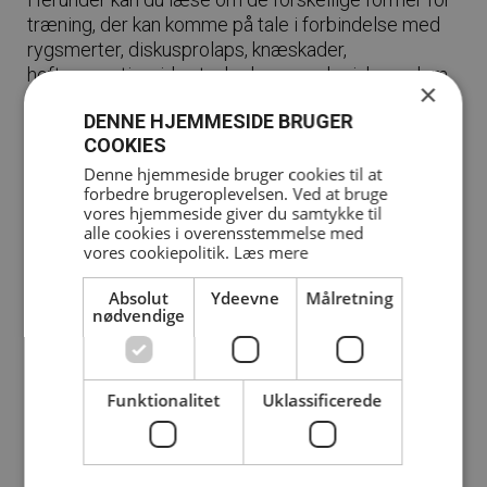
træning, der kan komme på tale i forbindelse med
rygsmerter, diskusprolaps, knæskader,
hofteoperation, idrætsskader, neurologisk sygdom
×
og alle de andre typer af skader, vi hjælper med.
DENNE HJEMMESIDE BRUGER
COOKIES
Denne hjemmeside bruger cookies til at
forbedre brugeroplevelsen. Ved at bruge
vores hjemmeside giver du samtykke til
alle cookies i overensstemmelse med
vores cookiepolitik.
Læs mere
Absolut
Ydeevne
Målretning
nødvendige
Funktionalitet
Uklassificerede