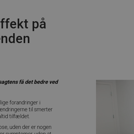
ffekt på
ænden
sagtens få det bedre ved
ige forandringer i
ændringerne til smerter
tid tilfældet.
nose, uden der er nogen
er symptomer, uden at