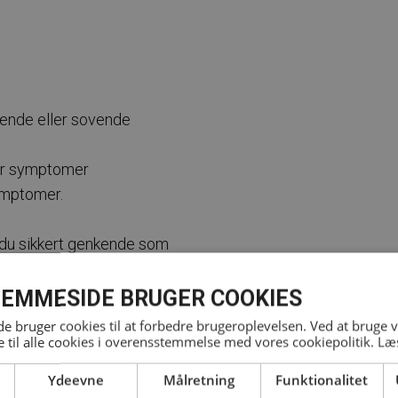
kkende eller sovende
rrer symptomer
ymptomer.
 du sikkert genkende som
ssmerter. Derfor kan det
alstenose. Iskiassmerter
EMMESIDE BRUGER COOKIES
spinalstenose er blot en
”Bliv klogere på
 bruger cookies til at forbedre brugeroplevelsen. Ved at bruge
 til alle cookies i overensstemmelse med vores cookiepolitik.
Læ
Ydeevne
Målretning
Funktionalitet