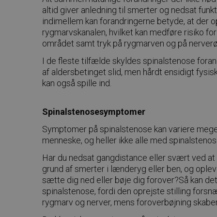
altid giver anledning til smerter og nedsat fun
indimellem kan forandringerne betyde, at der o
rygmarvskanalen, hvilket kan medføre risiko for
området samt tryk på rygmarven og på nerverø
I de fleste tilfælde skyldes spinalstenose fora
af aldersbetinget slid, men hårdt ensidigt fys
kan også spille ind.
Spinalstenosesymptomer
Symptomer på spinalstenose kan variere meget
menneske, og heller ikke alle med spinalsteno
Har du nedsat gangdistance eller svært ved at 
grund af smerter i lænderyg eller ben, og opleve
sætte dig ned eller bøje dig forover?Så kan de
spinalstenose, fordi den oprejste stilling fors
rygmarv og nerver, mens foroverbøjning skabe