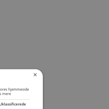
×
 vores hjemmeside
s mere
Uklassificerede