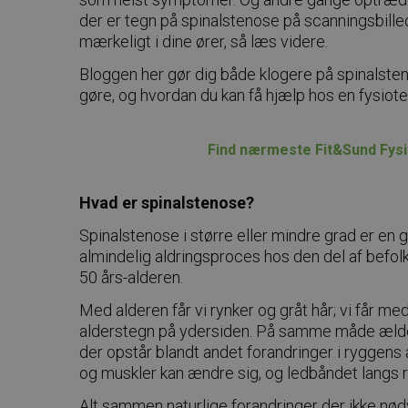
der er tegn på spinalstenose på scanningsbille
mærkeligt i dine ører, så læs videre.
Bloggen her gør dig både klogere på spinalsten
gøre, og hvordan du kan få hjælp hos en fysiote
Find nærmeste Fit&Sund Fysi
Hvad er spinalstenose?
Spinalstenose i større eller mindre grad er en 
almindelig aldringsproces hos den del af befol
50 års-alderen.
Med alderen får vi rynker og gråt hår; vi får me
alderstegn på ydersiden. På samme måde ældes
der opstår blandt andet forandringer i ryggens 
og muskler kan ændre sig, og ledbåndet langs r
Alt sammen naturlige forandringer der ikke nød