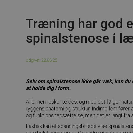
Træning har god e
spinalstenose i l
Udgivet: 28.08.25
Selv om spinalstenose ikke går væk, kan du 
at holde dig i form.
Alle mennesker ældes, og med det følger naturl
ryggens anatomi og struktur. Indimellem fører 
og funktionsnedsættelse, men det er langt fra al
Faktisk kan et scanningsbillede vise spinalste
som helst symptomer. Og andre gange optræd