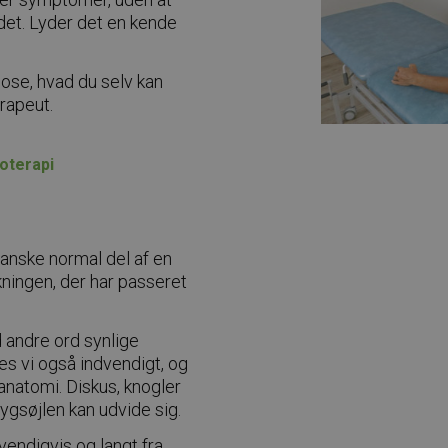
det. Lyder det en kende
ose, hvad du selv kan
rapeut.
oterapi
ganske normal del af en
kningen, der har passeret
d andre ord synlige
 vi også indvendigt, og
anatomi. Diskus, knogler
ygsøjlen kan udvide sig.
vendigvis og langt fra