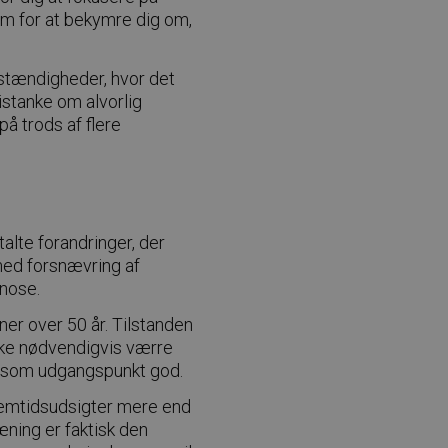
m for at bekymre dig om,
mstændigheder, hvor det
istanke om alvorlig
å trods af flere
alte forandringer, der
 med forsnævring af
nose.
ner over 50 år. Tilstanden
ikke nødvendigvis værre
se som udgangspunkt god.
fremtidsudsigter mere end
æning er faktisk den