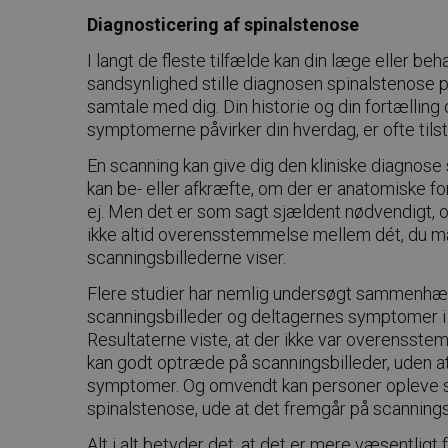
Diagnosticering af spinalstenose
I langt de fleste tilfælde kan din læge eller be
sandsynlighed stille diagnosen spinalstenose 
samtale med dig. Din historie og din fortælling
symptomerne påvirker din hverdag, er ofte tilst
En scanning kan give dig den kliniske diagnose
kan be- eller afkræfte, om der er anatomiske fo
ej. Men det er som sagt sjældent nødvendigt, og 
ikke altid overensstemmelse mellem dét, du m
scanningsbillederne viser.
Flere studier har nemlig undersøgt sammenh
scanningsbilleder og deltagernes symptomer i 
Resultaterne viste, at der ikke var overensst
kan godt optræde på scanningsbilleder, uden a
symptomer. Og omvendt kan personer opleve
spinalstenose, ude at det fremgår på scannings
Alt i alt betyder det, at det er mere væsentligt 