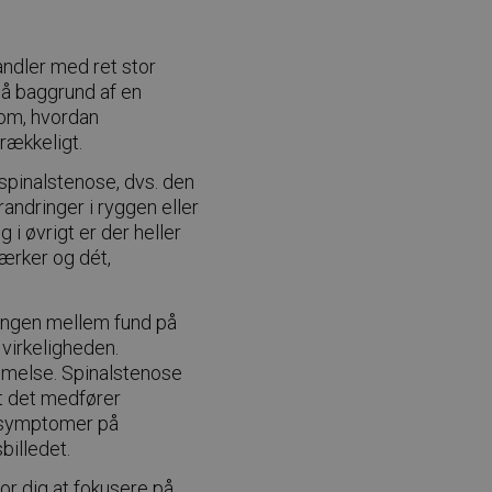
handler med ret stor
på baggrund af en
 om, hvordan
rækkeligt.
 spinalstenose, dvs. den
randringer i ryggen eller
i øvrigt er der heller
ærker og dét,
ængen mellem fund på
virkeligheden.
emmelse. Spinalstenose
t det medfører
 symptomer på
billedet.
for dig at fokusere på