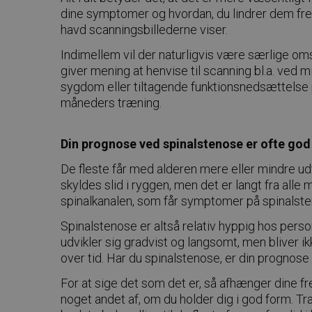
dine symptomer og hvordan, du lindrer dem fre
havd scanningsbillederne viser.
Indimellem vil der naturligvis være særlige o
giver mening at henvise til scanning bl.a. ved m
sygdom eller tiltagende funktionsnedsættelse p
måneders træning.
Din prognose ved spinalstenose er ofte god
De fleste får med alderen mere eller mindre udt
skyldes slid i ryggen, men det er langt fra alle
spinalkanalen, som får symptomer på spinalste
Spinalstenose er altså relativ hyppig hos perso
udvikler sig gradvist og langsomt, men bliver 
over tid. Har du spinalstenose, er din progno
For at sige det som det er, så afhænger dine 
noget andet af, om du holder dig i god form. Tr