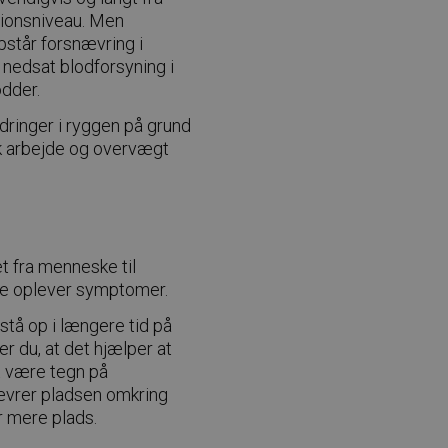
ktionsniveau. Men
pstår forsnævring i
 nedsat blodforsyning i
dder.
ndringer i ryggen på grund
isk arbejde og overvægt
 fra menneske til
se oplever symptomer.
stå op i længere tid på
r du, at det hjælper at
t være tegn på
nævrer pladsen omkring
r mere plads.