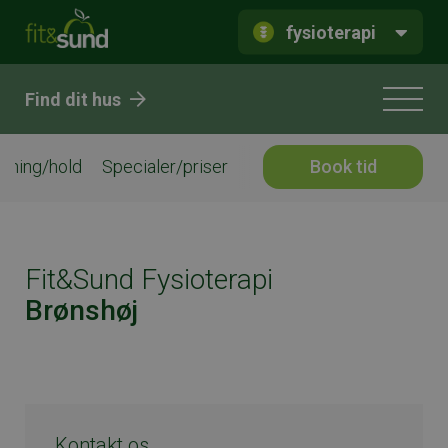
fysioterapi
Find dit hus
æning/hold
Specialer/priser
Book tid
Fit&Sund Fysioterapi
Brønshøj
Kontakt os