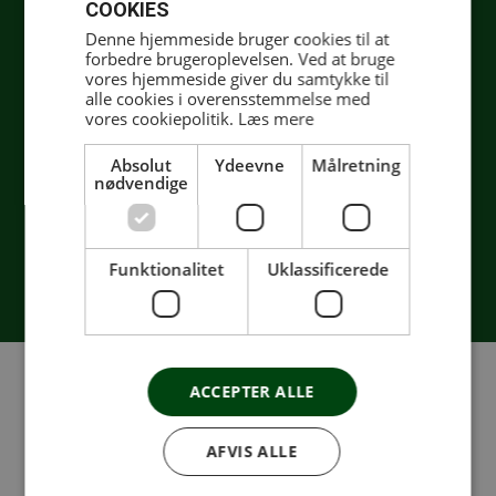
COOKIES
Denne hjemmeside bruger cookies til at
forbedre brugeroplevelsen. Ved at bruge
vores hjemmeside giver du samtykke til
alle cookies i overensstemmelse med
Mathilde
vores cookiepolitik.
Læs mere
Aut. Fysioterapeut
Absolut
Ydeevne
Målretning
nødvendige
Funktionalitet
Uklassificerede
ACCEPTER ALLE
Træning
AFVIS ALLE
I Fit&Sund kan vi tilbyde dig optimale rammer for
din genoptræning og træning. Sammen med din