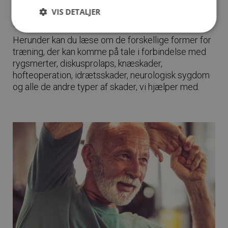
fysioterapeut planlægger I dit trænings- og
VIS DETALJER
genoptræningsforløb.
Herunder kan du læse om de forskellige former for
træning, der kan komme på tale i forbindelse med
rygsmerter, diskusprolaps, knæskader,
hofteoperation, idrætsskader, neurologisk sygdom
og alle de andre typer af skader, vi hjælper med.